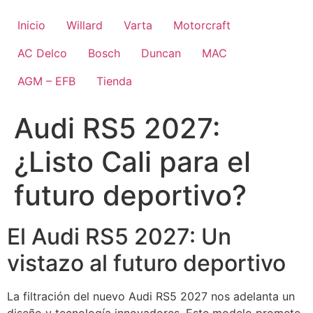
Ir
al
Inicio
Willard
Varta
Motorcraft
contenido
AC Delco
Bosch
Duncan
MAC
AGM – EFB
Tienda
Audi RS5 2027:
¿Listo Cali para el
futuro deportivo?
El Audi RS5 2027: Un
vistazo al futuro deportivo
La filtración del nuevo Audi RS5 2027 nos adelanta un