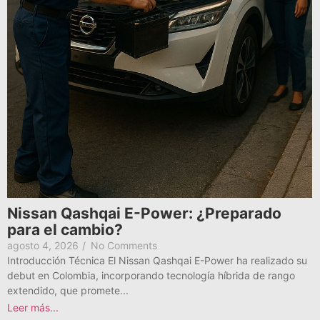
Nissan Qashqai E-Power: ¿Preparado
para el cambio?
agosto 4, 2026
/
No Comments
Introducción Técnica El Nissan Qashqai E-Power ha realizado su
debut en Colombia, incorporando tecnología híbrida de rango
extendido, que promete...
Leer más...