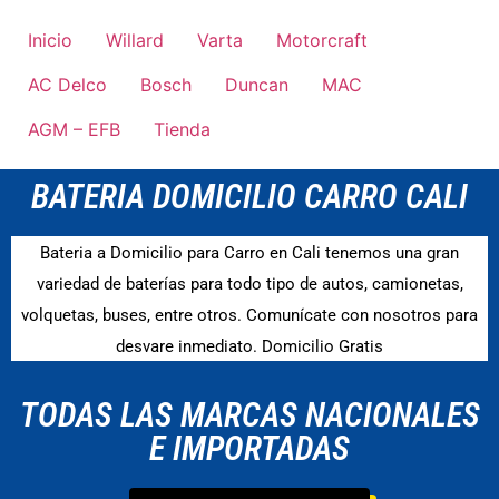
Inicio
Willard
Varta
Motorcraft
AC Delco
Bosch
Duncan
MAC
AGM – EFB
Tienda
BATERIA DOMICILIO CARRO CALI
Bateria a Domicilio para Carro en Cali tenemos una gran
variedad de baterías para todo tipo de autos, camionetas,
volquetas, buses, entre otros.
Comunícate con nosotros para
desvare inmediato. Domicilio Gratis
TODAS LAS MARCAS NACIONALES
E IMPORTADAS