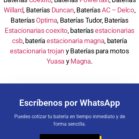
Willard
, Baterías
Duncan
, Baterías
AC – Delco
,
Baterías
Optima
, Baterías Tudor, Baterías
Estacionarias coexito
, baterías
estacionarias
csb
, batería
estacionaria magna
, batería
estacionaria trojan
y Baterías para motos
Yuasa
y
Magna
.
Escríbenos por WhatsApp
Puedes cotizar tu batería en tiempo inmediato y de
forma sencilla.