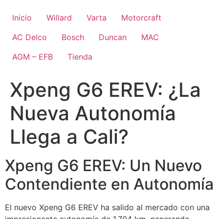
Ir
al
Inicio
Willard
Varta
Motorcraft
contenido
AC Delco
Bosch
Duncan
MAC
AGM – EFB
Tienda
Xpeng G6 EREV: ¿La
Nueva Autonomía
Llega a Cali?
Xpeng G6 EREV: Un Nuevo
Contendiente en Autonomía
El nuevo Xpeng G6 EREV ha salido al mercado con una