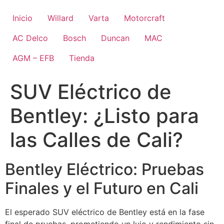
Ir
al
Inicio
Willard
Varta
Motorcraft
contenido
AC Delco
Bosch
Duncan
MAC
AGM – EFB
Tienda
SUV Eléctrico de
Bentley: ¿Listo para
las Calles de Cali?
Bentley Eléctrico: Pruebas
Finales y el Futuro en Cali
El esperado SUV eléctrico de Bentley está en la fase