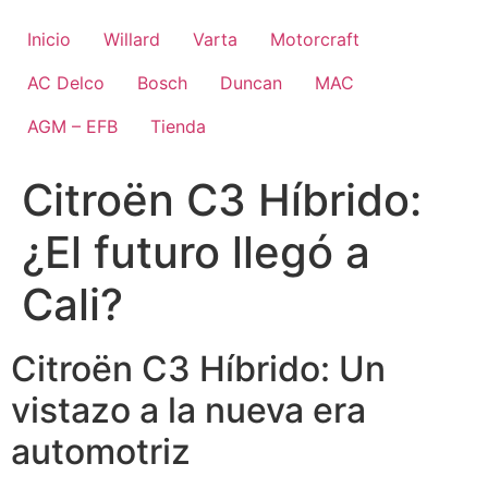
Ir
al
Inicio
Willard
Varta
Motorcraft
contenido
AC Delco
Bosch
Duncan
MAC
AGM – EFB
Tienda
Citroën C3 Híbrido:
¿El futuro llegó a
Cali?
Citroën C3 Híbrido: Un
vistazo a la nueva era
automotriz