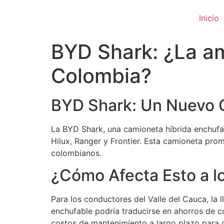
Ir
al
Inicio
contenido
BYD Shark: ¿La a
Colombia?
BYD Shark: Un Nuevo 
La BYD Shark, una camioneta híbrida enchuf
Hilux, Ranger y Frontier. Esta camioneta pro
colombianos.
¿Cómo Afecta Esto a l
Para los conductores del Valle del Cauca, la
enchufable podría traducirse en ahorros de co
costos de mantenimiento a largo plazo para 